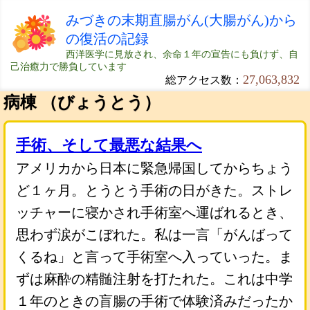
みづきの末期直腸がん(大腸がん)から
の復活の記録
西洋医学に見放され、余命１年の宣告にも負けず、自
己治癒力で勝負しています
27,063,832
総アクセス数：
病棟 （びょうとう）
手術、そして最悪な結果へ
アメリカから日本に緊急帰国してからちょう
ど１ヶ月。とうとう手術の日がきた。ストレ
ッチャーに寝かされ手術室へ運ばれるとき、
思わず涙がこぼれた。私は一言「がんばって
くるね」と言って手術室へ入っていった。ま
ずは麻酔の精髄注射を打たれた。これは中学
１年のときの盲腸の手術で体験済みだったか