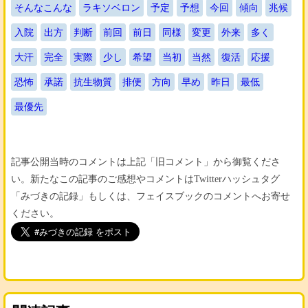
そんなこんな
ラキソベロン
予定
予想
今回
傾向
兆候
入院
出方
判断
前回
前日
同様
変更
外来
多く
大汗
完全
実際
少し
希望
当初
当然
復活
応援
恐怖
承諾
抗生物質
排便
方向
早め
昨日
最低
最優先
記事公開当時のコメントは上記「旧コメント」から御覧くださ
い。新たなこの記事のご感想やコメントはTwitterハッシュタグ
「みづきの記録」もしくは、フェイスブックのコメントへお寄せ
ください。