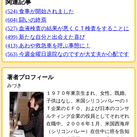
関連記事
(524) 食事が開始されました
(604) 闘いの終焉
(527) 血液検査の結果が悪くＣＴ検査をすることに
(499) 新たな自分と出会えた喜び
(413) あわや救急車を呼ぶ事態に！
(563) 今週金曜日退院なのですが大丈夫か心配です
著者プロフィール
みづき
１９７０年東京生まれ、女性。既婚。
子供はなし。米国シリコンバレーのＩ
Ｔ企業のＣＦＯ、および日本のコンサ
ルティング企業の役員としてそれぞれ
在職中。２００６年１月、米国西海岸
（シリコンバレー）在住中に癌を告知