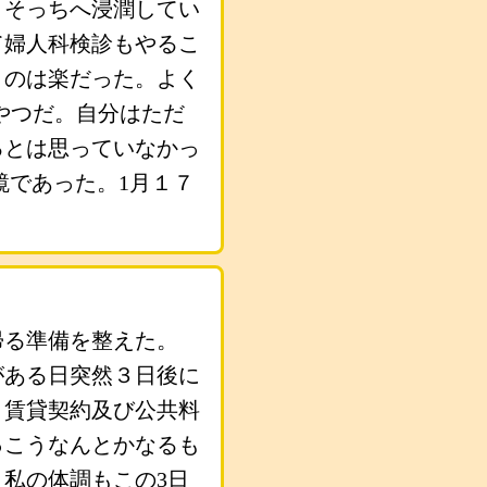
、そっちへ浸潤してい
て婦人科検診もやるこ
うのは楽だった。よく
やつだ。自分はただ
るとは思っていなかっ
鏡であった。1月１７
帰る準備を整えた。
がある日突然３日後に
、賃貸契約及び公共料
っこうなんとかなるも
私の体調もこの3日