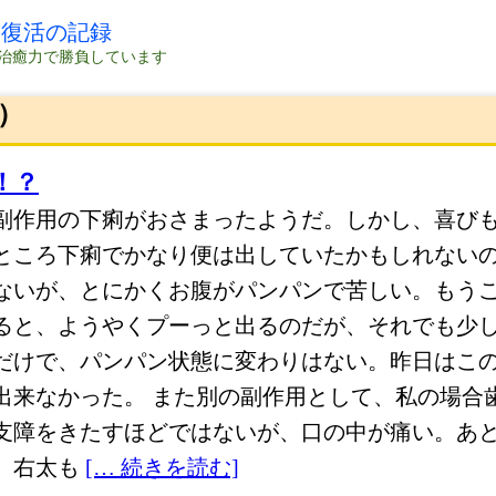
の復活の記録
治癒力で勝負しています
）
！？
副作用の下痢がおさまったようだ。しかし、喜び
ところ下痢でかなり便は出していたかもしれない
ないが、とにかくお腹がパンパンで苦しい。もう
ると、ようやくプーっと出るのだが、それでも少
だけで、パンパン状態に変わりはない。昨日はこ
出来なかった。 また別の副作用として、私の場合
支障をきたすほどではないが、口の中が痛い。あ
、右太も
[… 続きを読む]