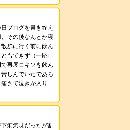
結局昨日ブログを書き終え
用。その後なんとか寝
、散歩に行く前に飲ん
こともできず（一応ロ
間で再度ロキソを飲ん
と苦しんでいたであろ
う痛さで泣きが入り、
で下痢気味だったが割