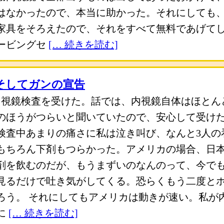
はなかったので、本当に助かった。それにしても
家具をそろえたので、それをすべて無料であげて
ービングセ
[… 続きを読む]
そしてガンの宣告
大腸内視鏡検査を受けた。話では、内視鏡自体はほと
のほうがつらいと聞いていたので、安心して受け
検査中あまりの痛さに私は泣き叫び、なんと3人の
もちろん下剤もつらかった。アメリカの場合、日
剤を飲むのだが、もうまずいのなんのって、今で
見るだけで吐き気がしてくる。恐らくもう二度と
ろう。 それにしてもアメリカは動きが速い。私が
に
[… 続きを読む]