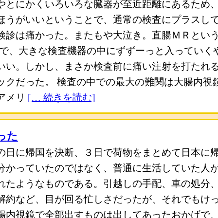
やとにかくいろいろな臓器が至近距離にあるため
ほうがいいということで、通常の検査にプラスし
検診は痛かった。またもや大泣き。直腸ＭＲとい
つで、大きな検査機器の中にずずーっと入っていく
いい。しかし、まさか検査前に痛い注射を打たれ
ックだった。 検査の中での最大の難関は大腸内視
アメリ
[… 続きを読む]
った
の日に帰国を決断、３日で荷物をまとめて日本に
分かっていたのではなく、普通に生活していた人
れたようなものである。引越しの手配、車の処分
解約など、目が回る忙しさだったが、それでもけ
腸内視鏡で全部出すものは出してあったおかげで、