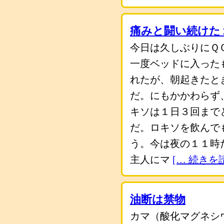
痛みと闘い続けた
今日は久しぶりにＱＯＬ
一度ベッドに入った
れたが、朝起きたと
だ。にもかかわらず
キソは１日３回まで
だ。ロキソを飲んで
う。今は夜の１１時
主人にマ
[… 続きを
油断は禁物
カマ（酸化マグネシ