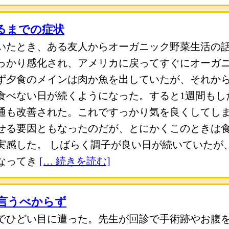
るまでの症状
いたとき、ある友人からオーガニック野菜生活の
っかり感化され、アメリカに戻ってすぐにオーガ
ず夕食のメインは肉か魚を出していたが、それか
食べない日が続くようになった。すると1週間もし
通も改善された。これですっかり気を良くしてし
せる要因ともなったのだが、とにかくこのときは
実感した。 しばらく調子が良い日が続いていたが
なってき
[… 続きを読む]
言うべからず
でひどい目に遭った。先生が回診で手術跡やお腹