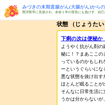
みづきの末期直腸がん(大腸がん)から
西洋医学に見放され、余命１年の宣告にも負けず、自己
状態 （じょうたい
下痢の次は便秘か
ようやく抗がん剤の
秘に！？まあここの
っているのかもしれ
ーというぐらいにな
悪な状態を抜け出す
ほとんど眠ることが
そんなに日常生活に
うかは分からないが