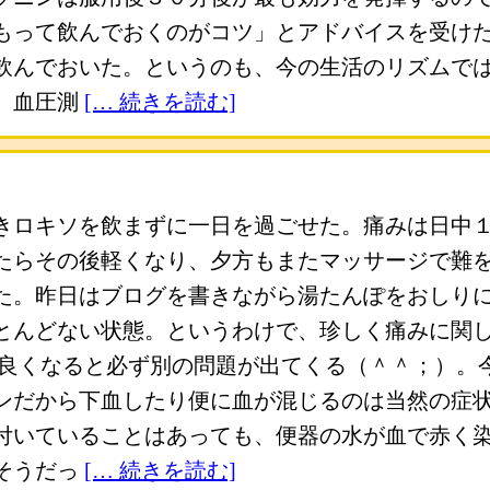
もって飲んでおくのがコツ」とアドバイスを受け
飲んでおいた。というのも、今の生活のリズムで
、血圧測
[… 続きを読む]
きロキソを飲まずに一日を過ごせた。痛みは日中
たらその後軽くなり、夕方もまたマッサージで難
た。昨日はブログを書きながら湯たんぽをおしり
とんどない状態。というわけで、珍しく痛みに関
つ良くなると必ず別の問題が出てくる（＾＾；）。
ンだから下血したり便に血が混じるのは当然の症
付いていることはあっても、便器の水が血で赤く
そうだっ
[… 続きを読む]