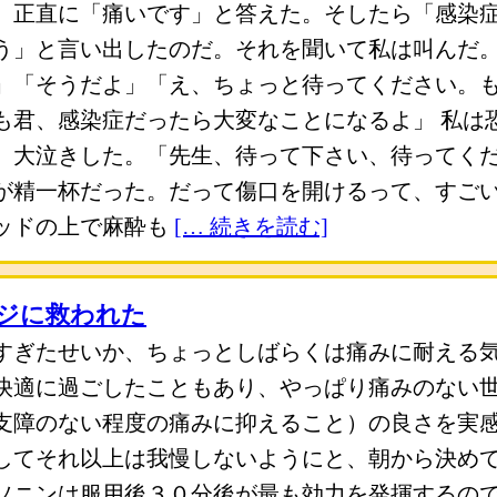
、正直に「痛いです」と答えた。そしたら「感染
う」と言い出したのだ。それを聞いて私は叫んだ
」「そうだよ」「え、ちょっと待ってください。
も君、感染症だったら大変なことになるよ」 私は
、大泣きした。「先生、待って下さい、待ってく
が精一杯だった。だって傷口を開けるって、すご
ッドの上で麻酔も
[… 続きを読む]
ジに救われた
すぎたせいか、ちょっとしばらくは痛みに耐える
快適に過ごしたこともあり、やっぱり痛みのない
支障のない程度の痛みに抑えること）の良さを実
してそれ以上は我慢しないようにと、朝から決め
ソニンは服用後３０分後が最も効力を発揮するの