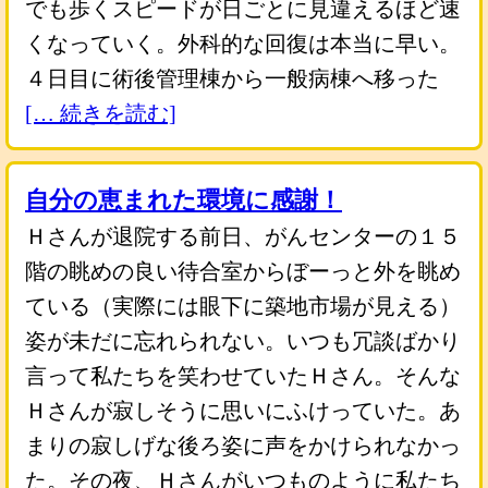
でも歩くスピードが日ごとに見違えるほど速
くなっていく。外科的な回復は本当に早い。
４日目に術後管理棟から一般病棟へ移った
[… 続きを読む]
自分の恵まれた環境に感謝！
Ｈさんが退院する前日、がんセンターの１５
階の眺めの良い待合室からぼーっと外を眺め
ている（実際には眼下に築地市場が見える）
姿が未だに忘れられない。いつも冗談ばかり
言って私たちを笑わせていたＨさん。そんな
Ｈさんが寂しそうに思いにふけっていた。あ
まりの寂しげな後ろ姿に声をかけられなかっ
た。その夜、Ｈさんがいつものように私たち