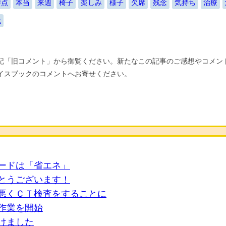
時点
本当
来週
椅子
楽しみ
様子
欠席
残念
気持ち
治療
代
「旧コメント」から御覧ください。新たなこの記事のご感想やコメントはT
イスブックのコメントへお寄せください。
ーワードは「省エネ」
めでとうございます！
果が悪くＣＴ検査をすることに
求作業を開始
受けました