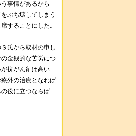
いう事情があるから
ドをぶち壊してしまう
欠席することにした。
のＳ氏から取材の申し
者の金銭的な苦労につ
いが抗がん剤は高い
診療外の治療となれば
んの役に立つならば