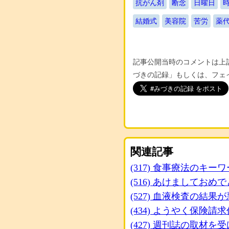
抗がん剤
断念
日曜日
結婚式
美容院
苦労
薬
記事公開当時のコメントは上記
づきの記録」もしくは、フェ
関連記事
(317) 食事療法のキ
(516) あけましてお
(527) 血液検査の結
(434) ようやく保険請
(427) 週刊誌の取材を