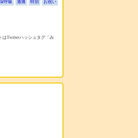
深呼吸
激痛
特別
お祝い
witterハッシュタグ「み