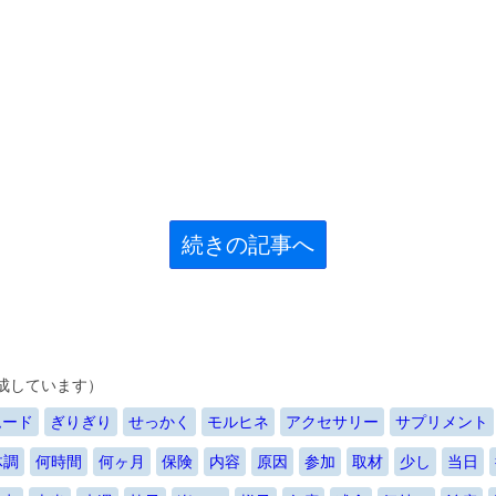
続きの記事へ
成しています）
ムード
ぎりぎり
せっかく
モルヒネ
アクセサリー
サプリメント
体調
何時間
何ヶ月
保険
内容
原因
参加
取材
少し
当日