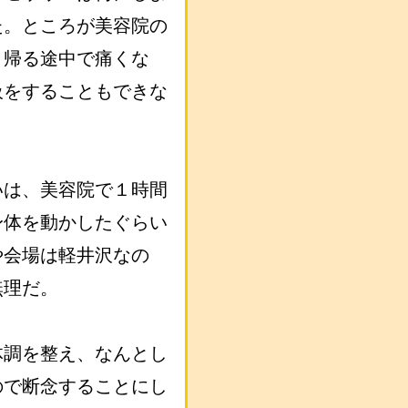
た。ところが美容院の
、帰る途中で痛くな
吸をすることもできな
いは、美容院で１時間
身体を動かしたぐらい
や会場は軽井沢なの
無理だ。
体調を整え、なんとし
ので断念することにし