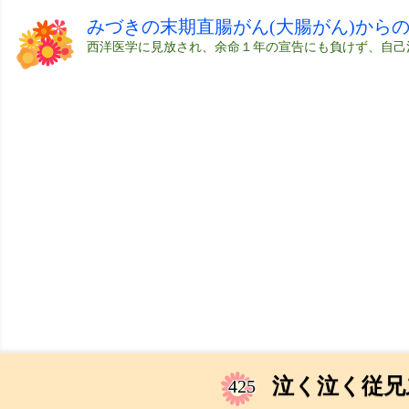
みづきの末期直腸がん(大腸がん)から
西洋医学に見放され、余命１年の宣告にも負けず、自己
泣く泣く従兄
425