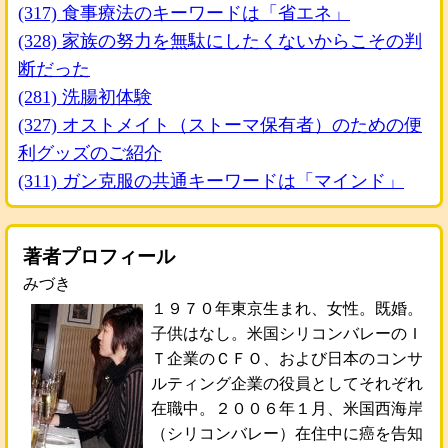
(317) 食事療法のキーワードは「省エネ」
(328) 家族の努力を無駄にしたくないからこその判
断だった
(281) 洗腸初体験
(327) オストメイト（ストーマ保有者）のための便
利グッズのご紹介
(311) ガン克服の共通キーワードは「マインド」
著者プロフィール
みづき
１９７０年東京生まれ、女性。既婚。
子供はなし。米国シリコンバレーのＩ
Ｔ企業のＣＦＯ、および日本のコンサ
ルティング企業の役員としてそれぞれ
在職中。２００６年１月、米国西海岸
（シリコンバレー）在住中に癌を告知