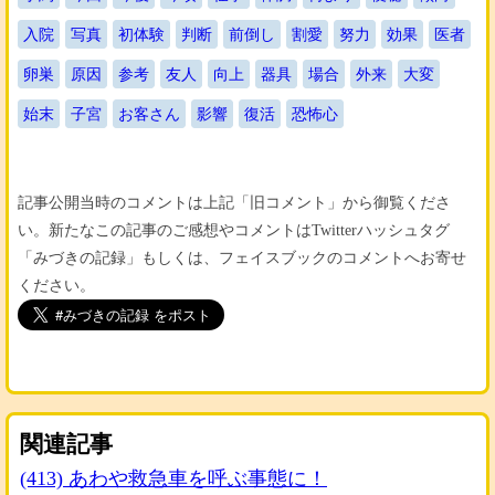
入院
写真
初体験
判断
前倒し
割愛
努力
効果
医者
卵巣
原因
参考
友人
向上
器具
場合
外来
大変
始末
子宮
お客さん
影響
復活
恐怖心
記事公開当時のコメントは上記「旧コメント」から御覧くださ
い。新たなこの記事のご感想やコメントはTwitterハッシュタグ
「みづきの記録」もしくは、フェイスブックのコメントへお寄せ
ください。
関連記事
(413) あわや救急車を呼ぶ事態に！