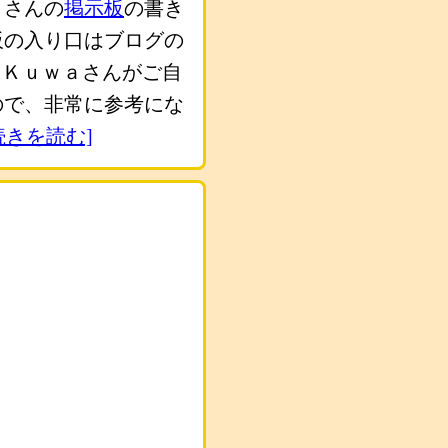
ａさんの
掲示板
の書き
板の入り口はブログの
。Ｋｕｗａさんがご自
ので、非常に参考にな
 続きを読む]