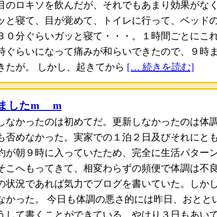
目のロキソを飲んだが、それでもあまり効果がな
ッと寝て、目が覚めて、トイレに行って、ベッド
３０分ぐらいガッと寝て・・・。１時間ごとにこ
時ぐらいになって痛みが和らいできたので、９時
きたが。 しかし、起きてから
[… 続きを読む]
したm_ _m
しなかったのは初めてだ。更新しなかったのは体
も否めなかった。実家での１泊２日及びそれにと
約が朝９時に入っていたため、完全に生活パター
そこへもってきて、相変わらずの頻便で体調は不
の状況であれば気力でブログを書いていた。しか
なかった。 今日も体調の悪さ的には昨日、おとと
うして書くことができている。やはり３日もあい