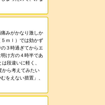
局痛みがかなり激しか
（５ｍｌ）では効かず
中の３時過ぎてからエ
は明け方の４時半であ
とは段違いに軽く、
度から考えてみたい
やむをえない措置」、