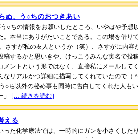
らぬ、う○ちのおつきあい
私がう○ちの情報をお願いしたところ、いやはや予想
た。本当にありがたいことである。この場を借り
も、さすが私の友人というか（笑）、さすがに内容
投稿するかと思いきや、けっこうみんな実名で投
コメントという形ではなく、直接私にメールして
んなリアルかつ詳細に描写してくれていたので（
、う○ち以外の秘め事も同時に告白してくれた人も
ー」
[… 続きを読む]
考える
いった化学療法では、一時的にガンを小さくした