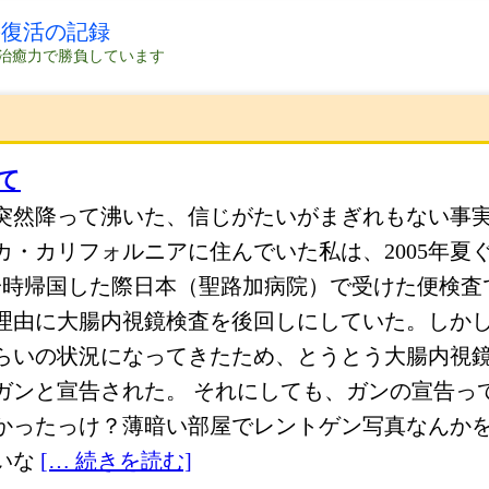
の復活の記録
治癒力で勝負しています
て
突然降って沸いた、信じがたいがまぎれもない事
カ・カリフォルニアに住んでいた私は、2005年夏
一時帰国した際日本（聖路加病院）で受けた便検査
理由に大腸内視鏡検査を後回しにしていた。しか
らいの状況になってきたため、とうとう大腸内視
ガンと宣告された。 それにしても、ガンの宣告っ
かったっけ？薄暗い部屋でレントゲン写真なんか
いな
[… 続きを読む]