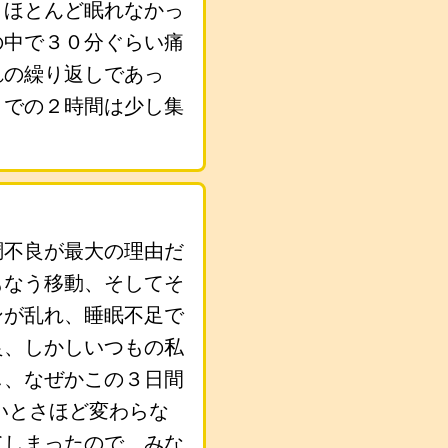
くほとんど眠れなかっ
の中で３０分ぐらい痛
れの繰り返しであっ
までの２時間は少し集
調不良が最大の理由だ
もなう移動、そしてそ
ンが乱れ、睡眠不足で
良、しかしいつもの私
し、なぜかこの３日間
いとさほど変わらな
てしまったので、みな