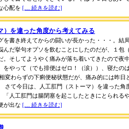
な心配を
[… 続きを読む]
マ）を違った角度から考えてみる
グを書き終えてからの闘いが長かった・・・。結
悩んだ挙句オプソを飲むことにしたのだが、１包
だ。そしてようやく痛みが落ち着いてきたので夜
）をやって（でも排便はゼロ！（涙））、寝たの
も相変わらずの下痢便秘状態だが、痛み的には昨日
。 さて今日は、人工肛門（ストーマ）を違った角
、「人工肛門は腸閉塞を起こしたときにとられる
便が出な
[… 続きを読む]
識