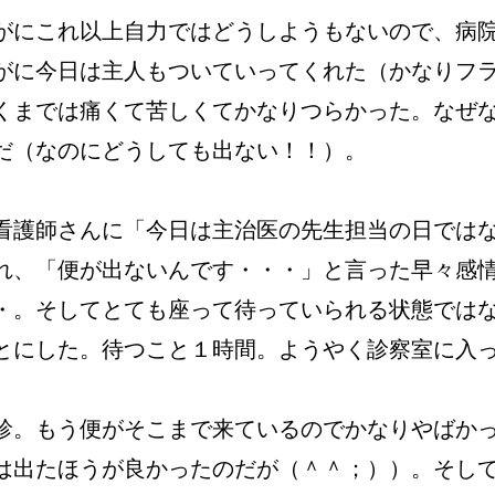
がにこれ以上自力ではどうしようもないので、病
がに今日は主人もついていってくれた（かなりフ
くまでは痛くて苦しくてかなりつらかった。なぜ
だ（なのにどうしても出ない！！）。
看護師さんに「今日は主治医の先生担当の日では
れ、「便が出ないんです・・・」と言った早々感
・。そしてとても座って待っていられる状態では
とにした。待つこと１時間。ようやく診察室に入
診。もう便がそこまで来ているのでかなりやばか
は出たほうが良かったのだが（＾＾；））。そし