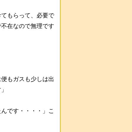
診てもらって、必要で
で不在なので無理です
は便もガスも少しは出
す」
たんです・・・・」こ