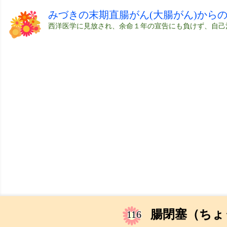
みづきの末期直腸がん(大腸がん)から
西洋医学に見放され、余命１年の宣告にも負けず、自己
腸閉塞（ちょ
116