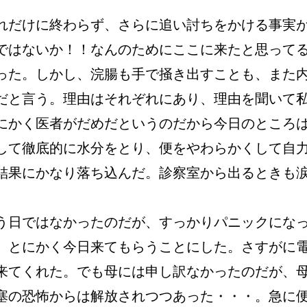
れだけに終わらず、さらに追い討ちをかける事実
ではないか！！なんのためにここに来たと思って
った。しかし、浣腸も手で掻き出すことも、また
だと言う。理由はそれぞれにあり、理由を聞いて
にかく医者がだめだというのだから今日のところ
して徹底的に水分をとり、便をやわらかくして自
結果にかなり落ち込んだ。診察室から出るときも
う日ではなかったのだが、すっかりパニックにな
、とにかく今日来てもらうことにした。さすがに
来てくれた。でも母には申し訳なかったのだが、
塞の恐怖からは解放されつつあった・・・。急に