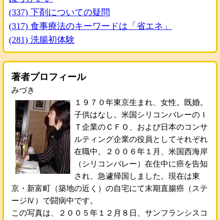
(337) 下剤についての疑問
(317) 食事療法のキーワードは「省エネ」
(281) 洗腸初体験
著者プロフィール
みづき
１９７０年東京生まれ、女性。既婚。
子供はなし。米国シリコンバレーのＩ
Ｔ企業のＣＦＯ、および日本のコンサ
ルティング企業の役員としてそれぞれ
在職中。２００６年１月、米国西海岸
（シリコンバレー）在住中に癌を告知
され、急遽帰国しました。現在は東
京・新富町（築地の近く）の自宅にて末期直腸癌（ステ
ージⅣ）で闘病中です。
この写真は、２００５年１２月８日、サンフランシスコ