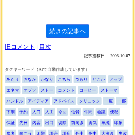
続きの記事へ
旧コメント
|
目次
記事投稿日：
2006-10-07
タグキーワード（AIで自動作成しています）
あたり
おなか
かなり
こちら
つもり
どこか
アップ
エネマ
オプソ
ストー
コメント
コーヒー
ストーマ
ハンドル
アイディア
アドバイス
クリニック
一度
一部
下痢
予約
人口
人工
今回
仙骨
仲間
会議
便秘
保証
先日
内容
出口
切除
前向き
勇気
単純
印象
参考
向こう
困難
場合
場所
外出
夜中
大泣き
失敗