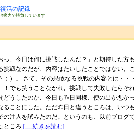
の復活の記録
治癒力で勝負しています
おっ、今日は何に挑戦したんだ？」と期待した方
る挑戦なのだが、内容はたいしたことではない。
＾；）。 さて、その果敢なる挑戦の内容とは・・
）！でも笑うことなかれ。挑戦して失敗したらそ
間どうしたのか、今日も昨日同様、便の出が悪か
なることにした。ただ昨日と違うところは、いつ
での注入を試みたのだ。というのも、以前ブログ
たところ
[… 続きを読む]