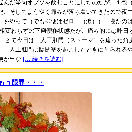
悩んだ挙句オプソを飲むことにしたのだが、１包
だ。そしてようやく痛みが落ち着いてきたので夜
）をやって（でも排便はゼロ！（涙））、寝たの
も相変わらずの下痢便秘状態だが、痛み的には昨日
。 さて今日は、人工肛門（ストーマ）を違った角
、「人工肛門は腸閉塞を起こしたときにとられる
便が出な
[… 続きを読む]
もう限界・・・