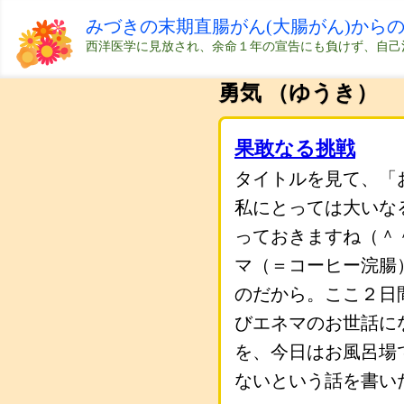
みづきの末期直腸がん(大腸がん)から
西洋医学に見放され、余命１年の宣告にも負けず、自己
勇気 （ゆうき）
果敢なる挑戦
タイトルを見て、「
私にとっては大いな
っておきますね（＾
マ（＝コーヒー浣腸
のだから。ここ２日
びエネマのお世話に
を、今日はお風呂場
ないという話を書い