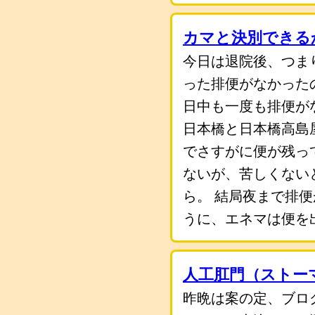
カマと決別できる
今日は退院後、つま
った排便がなかった
日中も一度も排便が
日本橋と日本橋高島
でさすがに便が残っ
ないが、苦しくない
ら。 結局夜まで排
うに、エネマは便を
人工肛門（ストー
昨晩は案の定、ブロ