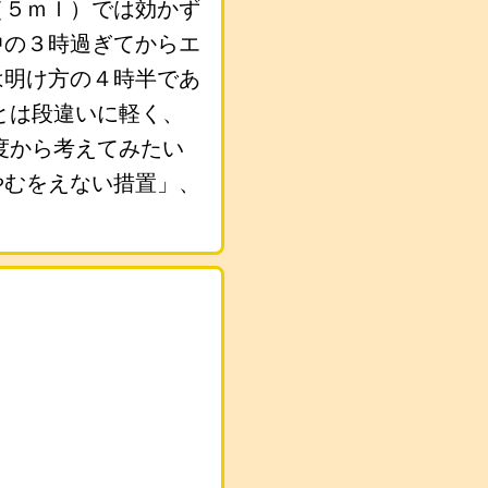
（５ｍｌ）では効かず
中の３時過ぎてからエ
は明け方の４時半であ
とは段違いに軽く、
度から考えてみたい
やむをえない措置」、