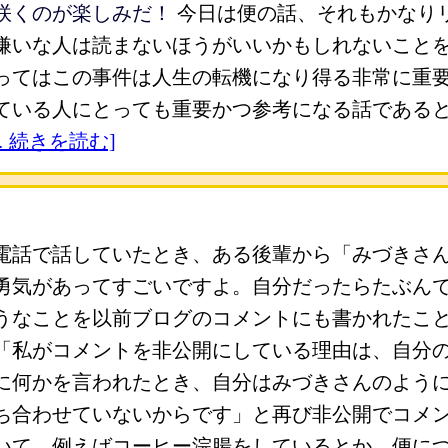
咲くのが楽しみだ！
今日は便の話、それもかなり
嫌いな人は読まないほうがいいかもしれないこと
ってはこの事件は人生の転機になり得る非常に重
ている人にとっても重要かつ参考になる話である
… 続きを読む]
電話で話していたとき、ある後輩から「みづきさ
勇気があってすごいですよ。自分だったらたぶん
うなことを以前ブログのコメントにも書かれたこ
「私がコメントを非公開にしている理由は、自分
に何かを言われたとき、自分はみづきさんのよう
ち合わせていないからです」と再び非公開でコメン
いて、例えばコーヒー浣腸をしているとか、便に