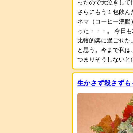
ったので大泣きして
さらにもう１包飲ん
ネマ（コーヒー浣腸
った・・・。 今日
比較的楽に過ごせた
と思う。今まで私は
つまりそうしないと
生かさず殺さずも