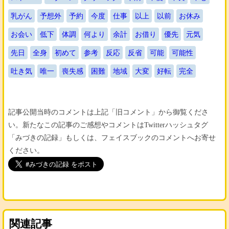
乳がん
予想外
予約
今度
仕事
以上
以前
お休み
お会い
低下
体調
何より
余計
お借り
優先
元気
先日
全身
初めて
参考
反応
反省
可能
可能性
吐き気
唯一
喪失感
困難
地域
大変
好転
完全
記事公開当時のコメントは上記「旧コメント」から御覧くださ
い。新たなこの記事のご感想やコメントはTwitterハッシュタグ
「みづきの記録」もしくは、フェイスブックのコメントへお寄せ
ください。
関連記事