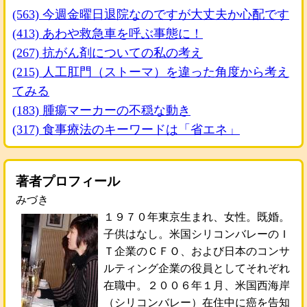
(563) 今週金曜日退院なのですが大丈夫か心配です
(413) あわや救急車を呼ぶ事態に！
(267) 抗がん剤についての私の考え
(215) 人工肛門（ストーマ）を違った角度から考え
てみる
(183) 腫瘍マーカーの不穏な動き
(317) 食事療法のキーワードは「省エネ」
著者プロフィール
みづき
１９７０年東京生まれ、女性。既婚。
子供はなし。米国シリコンバレーのＩ
Ｔ企業のＣＦＯ、および日本のコンサ
ルティング企業の役員としてそれぞれ
在職中。２００６年１月、米国西海岸
（シリコンバレー）在住中に癌を告知