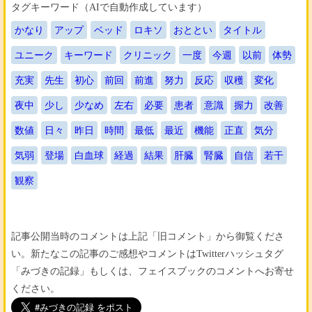
タグキーワード（AIで自動作成しています）
かなり
アップ
ベッド
ロキソ
おととい
タイトル
ユニーク
キーワード
クリニック
一度
今週
以前
体勢
充実
先生
初心
前回
前進
努力
反応
収穫
変化
夜中
少し
少なめ
左右
必要
患者
意識
握力
改善
数値
日々
昨日
時間
最低
最近
機能
正直
気分
気弱
登場
白血球
経過
結果
肝臓
腎臓
自信
若干
観察
記事公開当時のコメントは上記「旧コメント」から御覧くださ
い。新たなこの記事のご感想やコメントはTwitterハッシュタグ
「みづきの記録」もしくは、フェイスブックのコメントへお寄せ
ください。