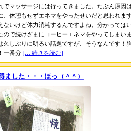
れでマッサージには行ってきました。たぶん原因
に、休憩もせずエネマをやったせいだと思われま
えないけど体力消耗するんですよね。分かっては
たので続けざまにコーヒーエネマをやってしまい
は久しぶりに明るい話題ですが、そうなんです！
！一番分
[… 続きを読む]
得ました・・・ほっ（＾＾）