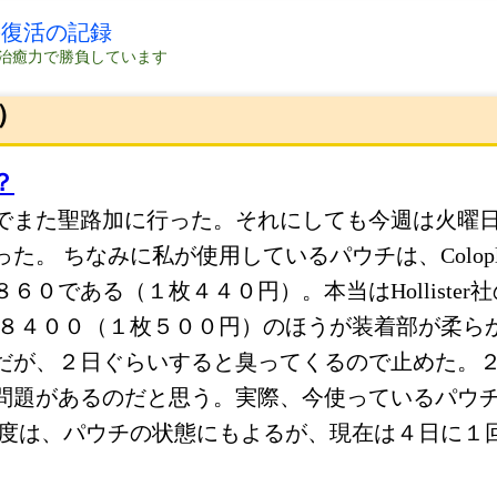
の復活の記録
治癒力で勝負しています
）
？
でまた聖路加に行った。それにしても今週は火曜
た。 ちなみに私が使用しているパウチは、Colopl
６０である（１枚４４０円）。本当はHollister
２８４００（１枚５００円）のほうが装着部が柔ら
だが、２日ぐらいすると臭ってくるので止めた。
問題があるのだと思う。実際、今使っているパウ
頻度は、パウチの状態にもよるが、現在は４日に１