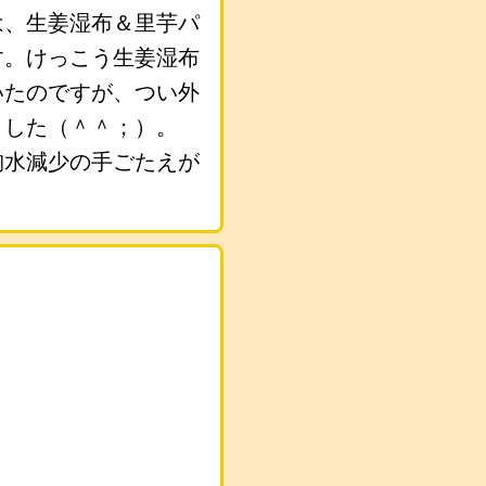
は、生姜湿布＆里芋パ
す。けっこう生姜湿布
いたのですが、つい外
ました（＾＾；）。
胸水減少の手ごたえが