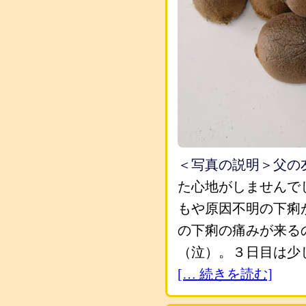
＜写真の説明＞父の
た心地がしませんで
もや原因不明の下痢
の下痢の痛みが来る
（泣）。３日目は少
[… 続きを読む]