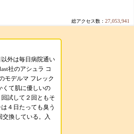
27,053,941
総アクセス数：
日以外は毎日病院通い
ast社のアシュラ コ
社のモデルマ フレック
かくて肌に優しいの
２回試して２回ともそ
チは４日たっても臭う
回交換している。入