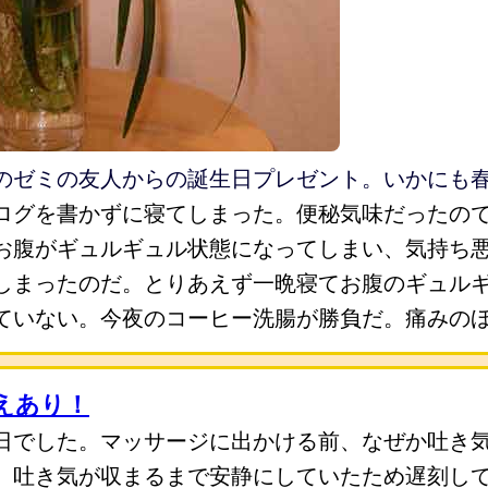
のゼミの友人からの誕生日プレゼント。いかにも
ログを書かずに寝てしまった。便秘気味だったの
お腹がギュルギュル状態になってしまい、気持ち
しまったのだ。とりあえず一晩寝てお腹のギュル
ていない。今夜のコーヒー洗腸が勝負だ。痛みの
えあり！
日でした。マッサージに出かける前、なぜか吐き
、吐き気が収まるまで安静にしていたため遅刻し