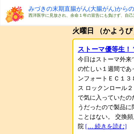
みづきの末期直腸がん(大腸がん)から
西洋医学に見放され、余命１年の宣告にも負けず、自己
火曜日 （かようび
ストーマ優等生！
今日はストーマ外来
の忙しい１週間であっ
ンフォートＥＣ１３８
ス ロックンロール
で気に入っていたの
うだったので製品に
ことはない。 交換
院
[… 続きを読む]