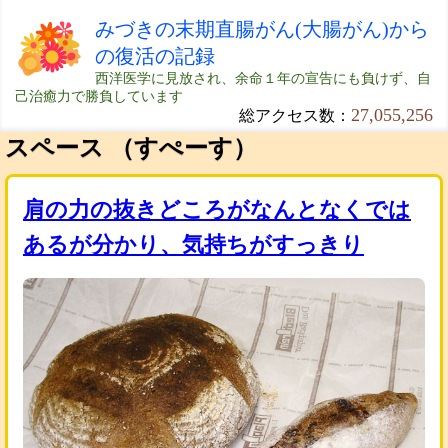
みづきの末期直腸がん(大腸がん)から
の復活の記録
西洋医学に見放され、余命１年の宣告にも負けず、自
己治癒力で勝負しています
27,055,256
総アクセス数：
スペース （すぺーす）
肩の力の抜きどころがなんとなくでは
あるが分かり、気持ちがすっきり