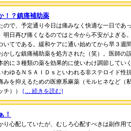
か！？鎮痛補助薬
たので、予定通り今日は痛みなく快適な一日であ
。明日再び痛くなるのではと今から不安がよぎる。
ついてである。緩和ケアに通い始めてから早３週
おかしな鎮痛補助薬を処方された（笑）。医師の
本的に３種類の薬を効果的に使いわけ調節してい
いわゆるＮＳＡＩＤｓといわれる非ステロイド性
痛みを抑えるための医療系麻薬（モルヒネなど（
ッチ））
[… 続きを読む]
ぁ！
かり心配していたが、むしろ心配すべきは副作用