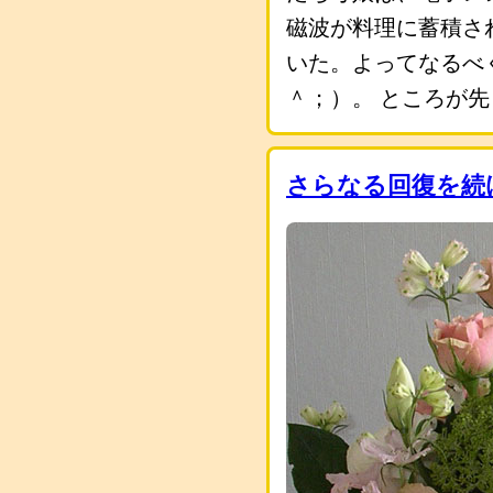
磁波が料理に蓄積さ
いた。よってなるべ
＾；）。 ところが
さらなる回復を続