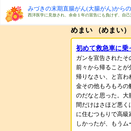
みづきの末期直腸がん(大腸がん)から
西洋医学に見放され、余命１年の宣告にも負けず、自己
めまい （めまい）
初めて救急車に乗
ガンを宣告されたそ
前々から帰ることが
帰りなさい、と言わ
金その他もろもろの
のだなと思った。大
間だけはさほど悪く
に住むつもりで高級
しかったが、もうム