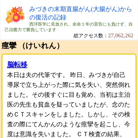
みづきの末期直腸がん(大腸がん)から
の復活の記録
西洋医学に見放され、余命１年の宣告にも負けず、自
己治癒力で勝負しています
27,062,262
総アクセス数：
痙攣 （けいれん）
脳転移
本日は夫の代筆です。 昨日、みづきが自己
導尿で立ち上がった際に気を失い、突然倒れ
ました。その後すぐに目も覚め、当初は主治
医の先生も貧血を疑っていましたが、念のた
めＣＴスキャンをしました。しかし、その検
査の際にてんかんのような痙攣を起こし、今
度は意識を失いました。 ＣＴ検査の結果、