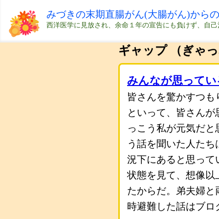
みづきの末期直腸がん(大腸がん)から
西洋医学に見放され、余命１年の宣告にも負けず、自己
ギャップ （ぎゃ
みんなが思ってい
皆さんを驚かすつも
といって、皆さんが
っこう私が元気だと
う話を聞いた人たち
況下にあると思って
状態を見て、想像以
たからだ。弟夫婦と
時避難した話はブロ