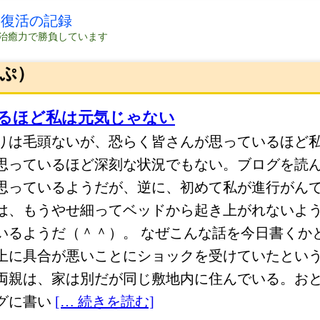
の復活の記録
治癒力で勝負しています
っぷ）
るほど私は元気じゃない
りは毛頭ないが、恐らく皆さんが思っているほど
思っているほど深刻な状況でもない。ブログを読
思っているようだが、逆に、初めて私が進行がん
は、もうやせ細ってベッドから起き上がれないよ
いるようだ（＾＾）。 なぜこんな話を今日書くか
上に具合が悪いことにショックを受けていたとい
両親は、家は別だが同じ敷地内に住んでいる。お
グに書い
[… 続きを読む]